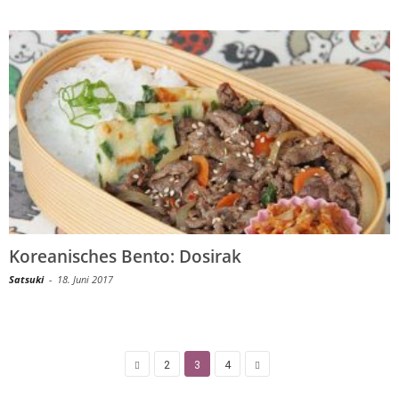
Koreanisches Bento: Dosirak
Satsuki
-
18. Juni 2017
2
3
4