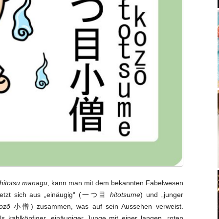
hitotsu managu
, kann man mit dem bekannten Fabelwesen
 setzt sich aus „einäugig“ (一つ目
hitotsume
) und „junger
ozō
小僧) zusammen, was auf sein Aussehen verweist.
s kahlköpfiger, einäugiger Junge mit einer langen, roten