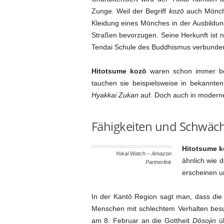
Zunge. Weil der Begriff
kozō
auch Mönch 
Kleidung eines Mönches in der Ausbildun
Straßen bevorzugen. Seine Herkunft ist n
Tendai Schule des Buddhismus verbunden 
Hitotsume kozō
waren schon immer bel
tauchen sie beispielsweise in bekannte
Hyakkai Zukan
auf. Doch auch in modern
Fähigkeiten und Schwäc
Hitotsume k
Yokai Watch – Amazon
ähnlich wie 
Partnerlink
erscheinen u
In der Kantō Region sagt man, dass die
Menschen mit schlechtem Verhalten besu
am 8. Februar an die Gottheit
Dōsojin
üb