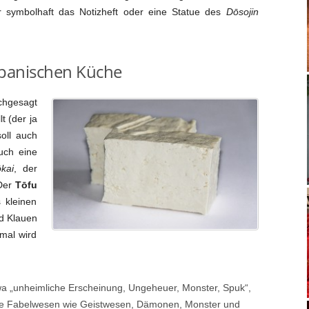
r symbolhaft das Notizheft oder eine Statue des
Dōsojin
apanischen Küche
hgesagt
t (der ja
soll auch
uch eine
kai
, der
 Der
Tōfu
 kleinen
d Klauen
mal wird
wa „unheimliche Erscheinung, Ungeheuer, Monster, Spuk“,
che Fabelwesen wie Geistwesen, Dämonen, Monster und