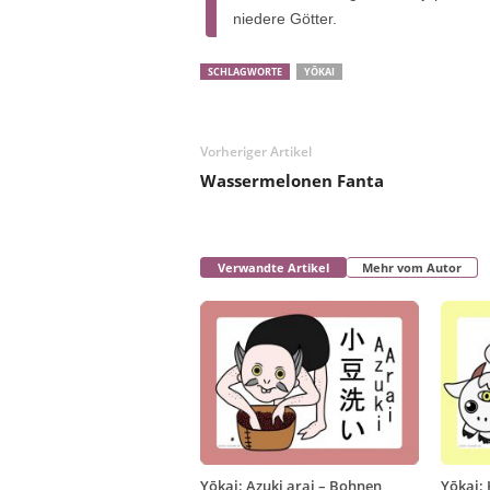
niedere Götter.
SCHLAGWORTE
YŌKAI
Vorheriger Artikel
Wassermelonen Fanta
Verwandte Artikel
Mehr vom Autor
Yōkai: Azuki arai – Bohnen
Yōkai: