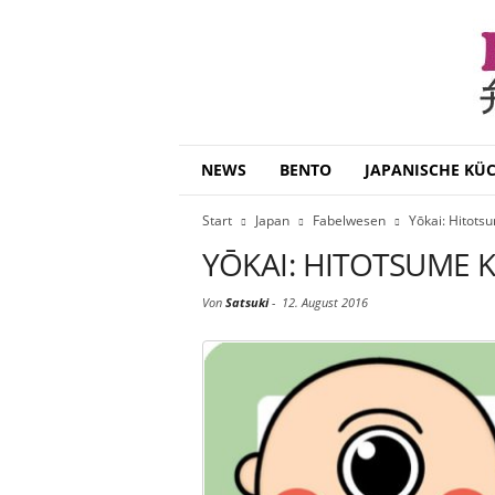
B
NEWS
BENTO
JAPANISCHE KÜ
e
n
Start
Japan
Fabelwesen
Yōkai: Hitots
t
o
YŌKAI: HITOTSUME 
D
a
Von
Satsuki
-
12. August 2016
i
s
u
k
i