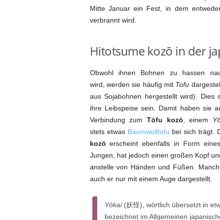
Mitte Januar ein Fest, in dem entwede
verbrannt wird.
Hitotsume kozō in der j
Obwohl ihnen Bohnen zu hassen nac
wird, werden sie häufig mit
Tofu
dargestell
aus Sojabohnen hergestellt wird). Dies 
ihre Leibspeise sein. Damit haben sie a
Verbindung zum
Tōfu kozō
, einem
Yō
stets etwas
Baumwolltofu
bei sich trägt.
kozō
erscheint ebenfalls in Form eines
Jungen, hat jedoch einen großen Kopf un
anstelle von Händen und Füßen. Manch
auch er nur mit einem Auge dargestellt.
Yōkai
(妖怪), wörtlich übersetzt in et
bezeichnet im Allgemeinen japanis