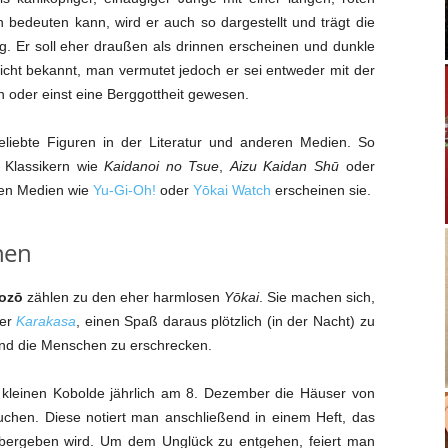
bedeuten kann, wird er auch so dargestellt und trägt die
g. Er soll eher draußen als drinnen erscheinen und dunkle
icht bekannt, man vermutet jedoch er sei entweder mit der
oder einst eine Berggottheit gewesen.
iebte Figuren in der Literatur und anderen Medien. So
n Klassikern wie
Kaidanoi no Tsue
,
Aizu Kaidan Shū
oder
en Medien wie
Yu-Gi-Oh!
oder
Yōkai Watch
erscheinen sie.
hen
ozō
zählen zu den eher harmlosen
Yōkai
. Sie machen sich,
der
Karakasa
, einen Spaß daraus plötzlich (in der Nacht) zu
nd die Menschen zu erschrecken.
 kleinen Kobolde jährlich am 8. Dezember die Häuser von
chen. Diese notiert man anschließend in einem Heft, das
ergeben wird. Um dem Unglück zu entgehen, feiert man