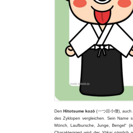
Den
Hitotsume kozō
(一つ目小僧), auch
des Zyklopen vergleichen. Sein Name
Mönch, Laufbursche, Junge, Bengel“ (
k
Charakterisiert wird der
Yōkai
nämlich al