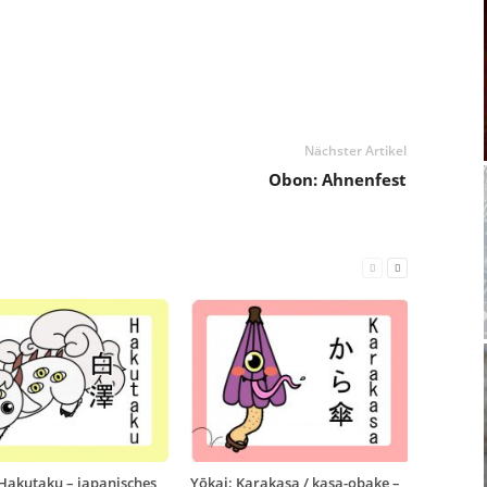
Nächster Artikel
Obon: Ahnenfest
 Hakutaku – japanisches
Yōkai: Karakasa / kasa-obake –