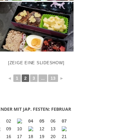
[ZEIGE EINE SLIDESHOW]
◄
1
2
3
...
13
►
NDER MIT JAP. FESTEN: FEBRUAR
1
02
04
05
06
07
09
10
12
13
5
16
17
18
19
20
21