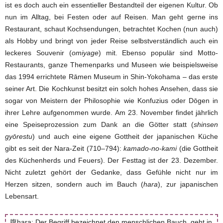
ist es doch auch ein essentieller Bestandteil der eigenen Kultur. Ob
nun im Alltag, bei Festen oder auf Reisen. Man geht gerne ins
Restaurant, schaut Kochsendungen, betrachtet Kochen (nun auch)
als Hobby und bringt von jeder Reise selbstverständlich auch ein
leckeres Souvenir (
omiyage
) mit. Ebenso populär sind Motto-
Restaurants, ganze Themenparks und Museen wie beispielsweise
das 1994 errichtete Rāmen Museum in Shin-Yokohama – das erste
seiner Art. Die Kochkunst besitzt ein solch hohes Ansehen, dass sie
sogar von Meistern der Philosophie wie Konfuzius oder Dōgen in
ihrer Lehre aufgenommen wurde. Am 23. November findet jährlich
eine Speiseprozession zum Dank an die Götter statt (
shinsen
gyōrestu
) und auch eine eigene Gottheit der japanischen Küche
gibt es seit der Nara-Zeit (710–794):
kamado-no-kami
(die Gottheit
des Küchenherds und Feuers). Der Festtag ist der 23. Dezember.
Nicht zuletzt gehört der Gedanke, dass Gefühle nicht nur im
Herzen sitzen, sondern auch im Bauch (
hara
), zur japanischen
Lebensart.
腹hara: Der Begriff bezeichnet den menschlichen Bauch, geht in