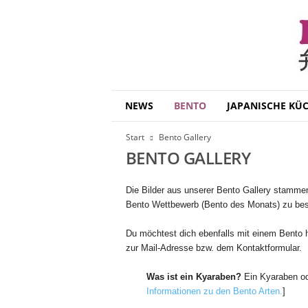
B
NEWS
BENTO
JAPANISCHE KÜ
e
n
Start
Bento Gallery
t
BENTO GALLERY
o
D
a
Die Bilder aus unserer Bento Gallery stamm
i
Bento Wettbewerb (Bento des Monats) zu besta
s
u
Du möchtest dich ebenfalls mit einem Bento h
k
zur Mail-Adresse bzw. dem Kontaktformular.
i
Was ist ein Kyaraben?
Ein Kyaraben ode
Informationen zu den Bento Arten.
]