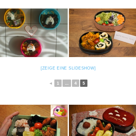
[ZEIGE EINE SLIDESHOW]
◄
1
...
4
5