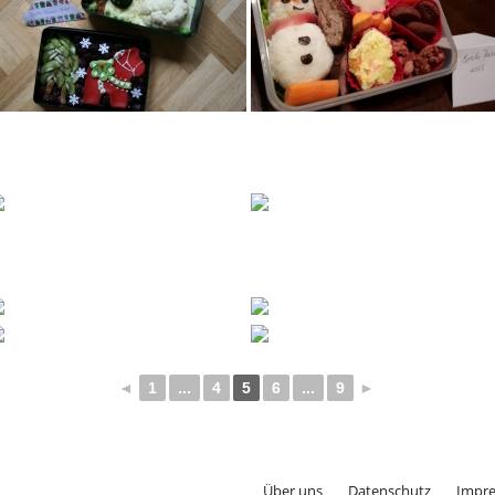
◄
1
...
4
5
6
...
9
►
Über uns
Datenschutz
Impr