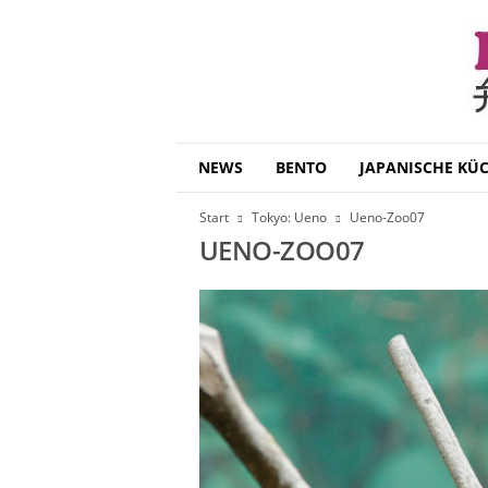
B
NEWS
BENTO
JAPANISCHE KÜ
e
n
Start
Tokyo: Ueno
Ueno-Zoo07
t
UENO-ZOO07
o
D
a
i
s
u
k
i