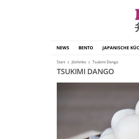
B
NEWS
BENTO
JAPANISCHE KÜ
e
n
Start
Jōshinko
Tsukimi Dango
t
TSUKIMI DANGO
o
D
a
i
s
u
k
i