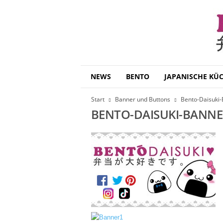
B
NEWS
BENTO
JAPANISCHE KÜ
e
n
Start
Banner und Buttons
Bento-Daisuki
t
BENTO-DAISUKI-BANNE
o
D
a
i
s
u
k
i