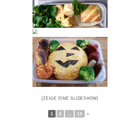
[ZEIGE EINE SLIDESHOW]
1
2
...
13
►