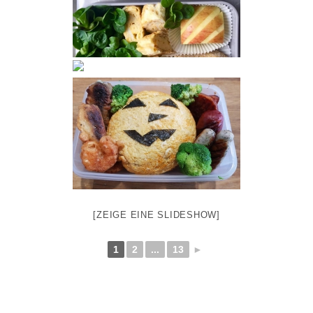
[ZEIGE EINE SLIDESHOW]
1
2
...
13
►