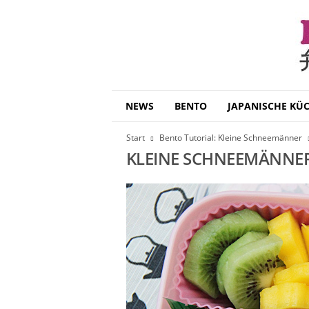
B
NEWS
BENTO
JAPANISCHE KÜ
e
n
Start
Bento Tutorial: Kleine Schneemänner
t
KLEINE SCHNEEMÄNNER
o
D
a
i
s
u
k
i