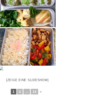
[ZEIGE EINE SLIDESHOW]
1
2
...
13
►