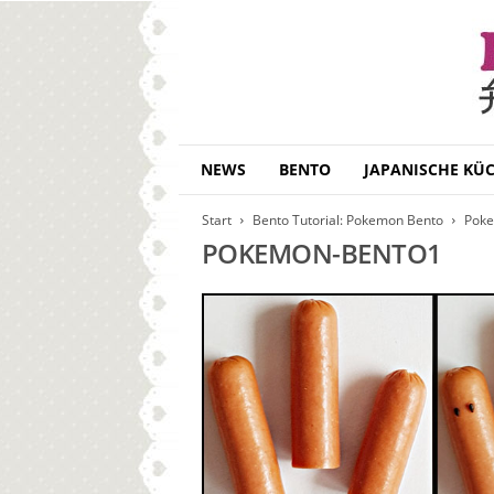
B
NEWS
BENTO
JAPANISCHE KÜ
e
n
Start
Bento Tutorial: Pokemon Bento
Poke
t
POKEMON-BENTO1
o
D
a
i
s
u
k
i