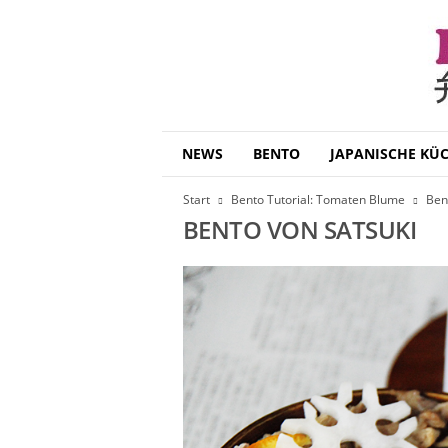
B
NEWS
BENTO
JAPANISCHE KÜ
e
n
Start
Bento Tutorial: Tomaten Blume
Ben
t
BENTO VON SATSUKI
o
D
a
i
s
u
k
i