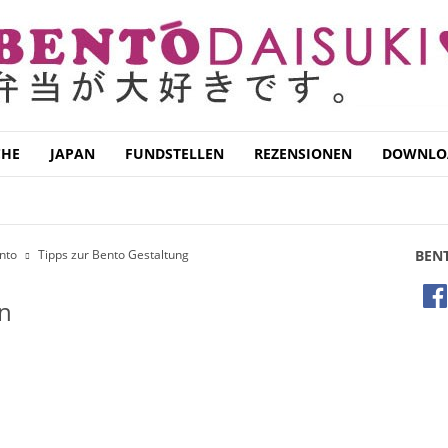
CHE
JAPAN
FUNDSTELLEN
REZENSIONEN
DOWNLO
SOIRES
BENTO BOXEN
BENTO GALLERY
BENTO TUTORIALS
ESTALTUNG
nto
Tipps zur Bento Gestaltung
BEN
en