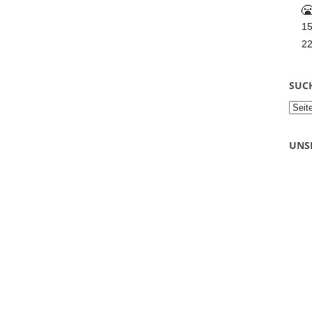
1
2
SUC
UNS