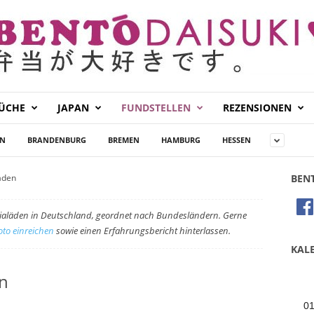
KÜCHE
JAPAN
FUNDSTELLEN
REZENSIONEN
IN
BRANDENBURG
BREMEN
HAMBURG
HESSEN
äden
BEN
 Asialäden in Deutschland, geordnet nach Bundesländern. Gerne
oto einreichen
sowie einen Erfahrungsbericht hinterlassen.
KALE
en
0