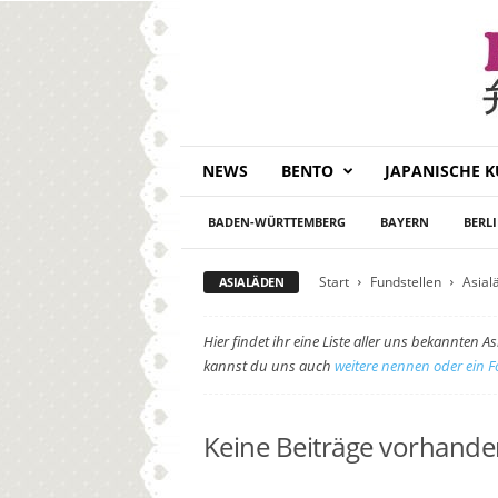
B
NEWS
BENTO
JAPANISCHE 
e
n
BADEN-WÜRTTEMBERG
BAYERN
BERL
t
o
D
Start
Fundstellen
Asial
ASIALÄDEN
a
i
Hier findet ihr eine Liste aller uns bekannten
s
kannst du uns auch
weitere nennen oder ein F
u
k
i
Keine Beiträge vorhand