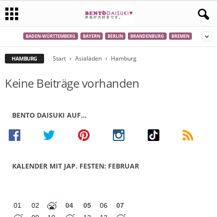
BADEN-WÜRTTEMBERG
BAYERN
BERLIN
BRANDENBURG
BREMEN
Start
Asialäden
Hamburg
HAMBURG
Keine Beiträge vorhanden
BENTO DAISUKI AUF…
KALENDER MIT JAP. FESTEN: FEBRUAR
01
02
04
05
06
07