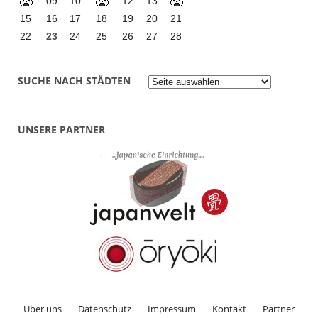
09
10
12
13
15
16
17
18
19
20
21
22
23
24
25
26
27
28
S
SUCHE NACH STÄDTEN
u
c
h
e
UNSERE PARTNER
n
a
c
h
S
t
ä
d
t
e
n
Über uns
Datenschutz
Impressum
Kontakt
Partner