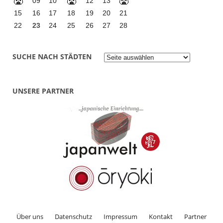
09
10
12
13
15
16
17
18
19
20
21
22
23
24
25
26
27
28
S
SUCHE NACH STÄDTEN
u
c
h
e
UNSERE PARTNER
n
a
c
h
S
t
ä
d
t
e
n
Über uns
Datenschutz
Impressum
Kontakt
Partner