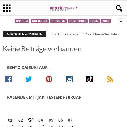
BOCHUM
DORTMUND
DUISBURG
DÜSSELDORF
ESSEN
KÖLN
Start
Asialäden
Nordrhein-Westfalen
NORDRHEIN-WESTFALEN
Keine Beiträge vorhanden
BENTO DAISUKI AUF…
KALENDER MIT JAP. FESTEN: FEBRUAR
01
02
04
05
06
07