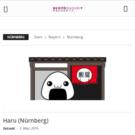
AUGSBURG
BUCKENHOF
ERLANGEN
MÜNCHEN
NÜRNBERG
REGENSBURG
Start
Bayern
Nürnberg
NÜRNBERG
Haru (Nürnberg)
Satsuki
-
3. März 2016