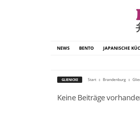
B
NEWS
BENTO
JAPANISCHE KÜ
e
n
GLIENICKE
HOHEN NEUENDORF
t
o
D
Start
Brandenburg
Glie
GLIENICKE
a
i
Keine Beiträge vorhand
s
u
k
i