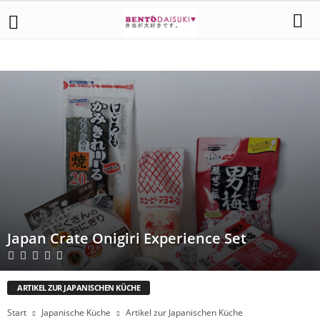
ARTIKEL ZUR JAPANISCHEN KÜCHE
EINFLÜSSE
EINFÜHRUNG
GARTEN
PRINZIPIEN
ZUBEHÖR
ZUTATEN
Japan Crate Onigiri Experience Set
ARTIKEL ZUR JAPANISCHEN KÜCHE
Start
Japanische Küche
Artikel zur Japanischen Küche