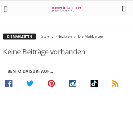
DAS ANRICHTEN
DAS WASHOKU PRINZIP
DIE GESETZE DER NATUR
DIE MAHLZEITEN
DIE REIHENFOLGE BEIM ESSEN
DIE SCHNEIDEKUNST
Start
Prinzipien
Die Mahlzeiten
DIE MAHLZEITEN
Keine Beiträge vorhanden
BENTO DAISUKI AUF…