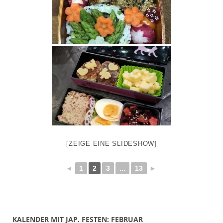
[ZEIGE EINE SLIDESHOW]
◄
1
2
3
...
13
►
KALENDER MIT JAP. FESTEN: FEBRUAR