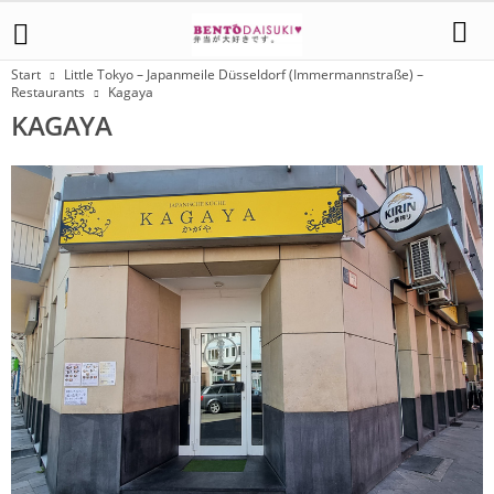
Start
Little Tokyo – Japanmeile Düsseldorf (Immermannstraße) –
Restaurants
Kagaya
KAGAYA