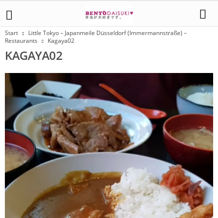
Start
Little Tokyo – Japanmeile Düsseldorf (Immermannstraße) –
Restaurants
Kagaya02
KAGAYA02