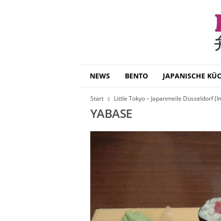
B
NEWS
BENTO
JAPANISCHE KÜ
e
n
Start
Little Tokyo – Japanmeile Düsseldorf 
t
YABASE
o
D
a
i
s
u
k
i