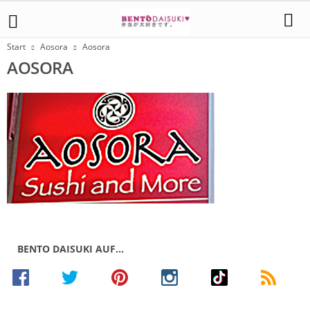
Start
Aosora
Aosora
AOSORA
BENTO DAISUKI AUF…