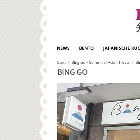
B
NEWS
BENTO
JAPANISCHE KÜ
e
n
Start
Bing Go – Summit of Asian Treats
Bi
t
BING GO
o
D
a
i
s
u
k
i