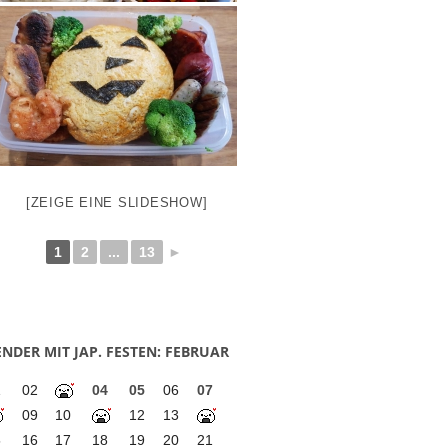
[ZEIGE EINE SLIDESHOW]
1
2
...
13
►
NDER MIT JAP. FESTEN: FEBRUAR
1
02
04
05
06
07
09
10
12
13
5
16
17
18
19
20
21