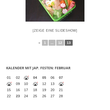
[ZEIGE EINE SLIDESHOW]
◄
1
...
12
13
KALENDER MIT JAP. FESTEN: FEBRUAR
01
02
04
05
06
07
09
10
12
13
15
16
17
18
19
20
21
22
23
24
25
26
27
28