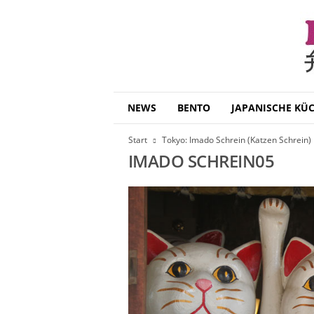
B
NEWS
BENTO
JAPANISCHE KÜ
e
n
Start
Tokyo: Imado Schrein (Katzen Schrein)
t
IMADO SCHREIN05
o
D
a
i
s
u
k
i