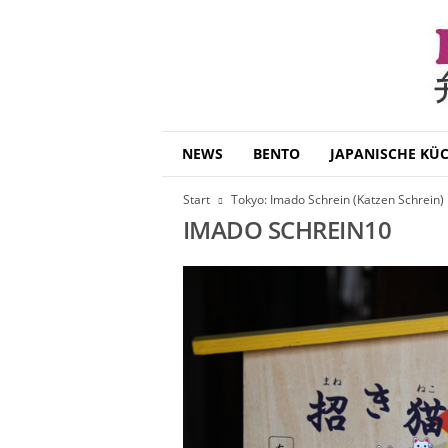
B
NEWS
BENTO
JAPANISCHE KÜ
e
n
Start
Tokyo: Imado Schrein (Katzen Schrein)
t
IMADO SCHREIN10
o
D
a
i
s
u
k
i