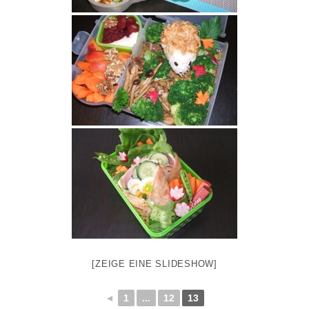
[ZEIGE EINE SLIDESHOW]
◄
1
...
12
13