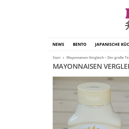
B
NEWS
BENTO
JAPANISCHE KÜ
e
n
Start
Mayonnaisen Vergleich – Der große Te
t
MAYONNAISEN VERGLE
o
D
a
i
s
u
k
i