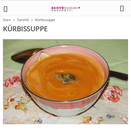
Start
Sanshō
Kürbissuppe
KÜRBISSUPPE