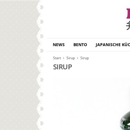
B
NEWS
BENTO
JAPANISCHE KÜ
e
n
Start
Sirup
Sirup
t
SIRUP
o
D
a
i
s
u
k
i