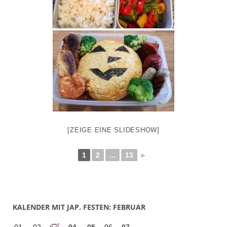
[ZEIGE EINE SLIDESHOW]
1
2
...
13
►
KALENDER MIT JAP. FESTEN: FEBRUAR
01
02
04
05
06
07