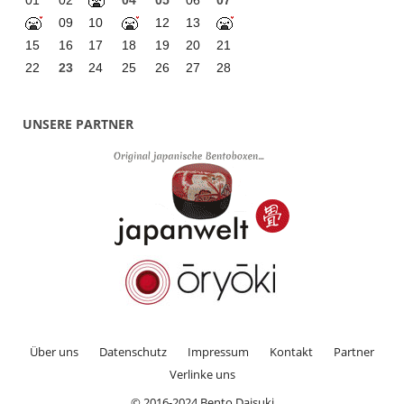
09
10
12
13
15
16
17
18
19
20
21
22
23
24
25
26
27
28
UNSERE PARTNER
Über uns
Datenschutz
Impressum
Kontakt
Partner
Verlinke uns
© 2016-2024 Bento Daisuki