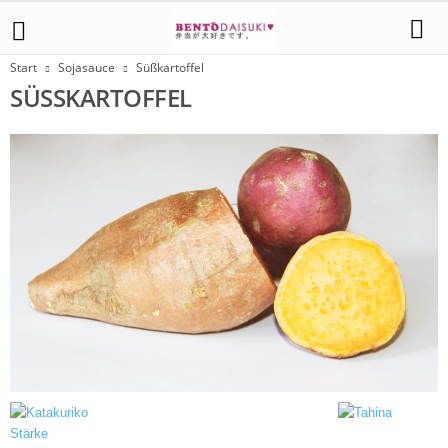
Start
Sojasauce
Süßkartoffel
SÜSSKARTOFFEL