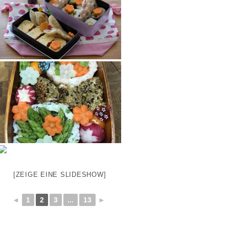
[ZEIGE EINE SLIDESHOW]
◄
1
2
3
...
13
►