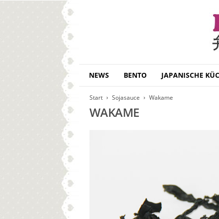
B
NEWS
BENTO
JAPANISCHE KÜ
e
n
Start
Sojasauce
Wakame
t
WAKAME
o
D
a
i
s
u
k
i