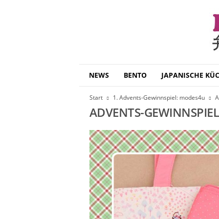
B
NEWS
BENTO
JAPANISCHE KÜ
e
n
Start
1. Advents-Gewinnspiel: modes4u
A
t
ADVENTS-GEWINNSPIE
o
D
a
i
s
u
k
i