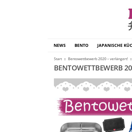
B
NEWS
BENTO
JAPANISCHE KÜ
e
n
Start
Bentowettbewerb 2020 – verlängert!
t
BENTOWETTBEWERB 20
o
D
a
i
s
u
k
i