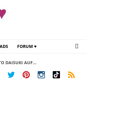
ADS
FORUM ♥
TO DAISUKI AUF…