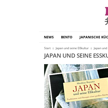
B
NEWS
BENTO
JAPANISCHE KÜ
e
n
Start
Japan und seine Eßkultur
Japan und 
t
JAPAN UND SEINE ESSK
o
D
a
i
s
u
k
i