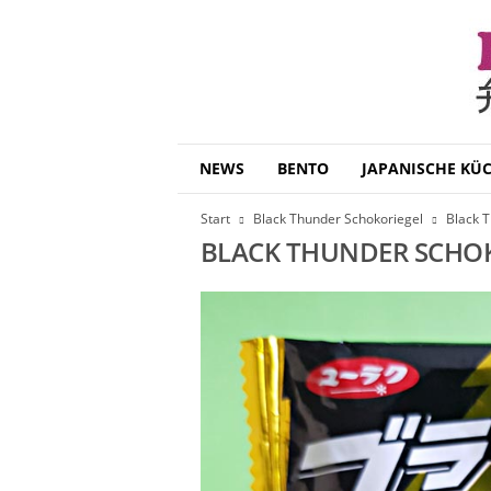
B
NEWS
BENTO
JAPANISCHE KÜ
e
n
Start
Black Thunder Schokoriegel
Black 
t
BLACK THUNDER SCHO
o
D
a
i
s
u
k
i