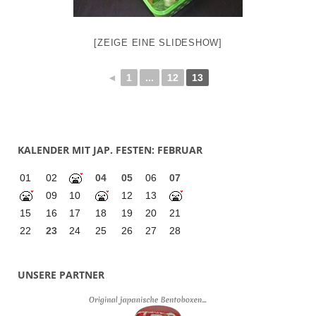
[ZEIGE EINE SLIDESHOW]
◄
1
...
12
13
KALENDER MIT JAP. FESTEN: FEBRUAR
01
02
04
05
06
07
09
10
12
13
15
16
17
18
19
20
21
22
23
24
25
26
27
28
UNSERE PARTNER