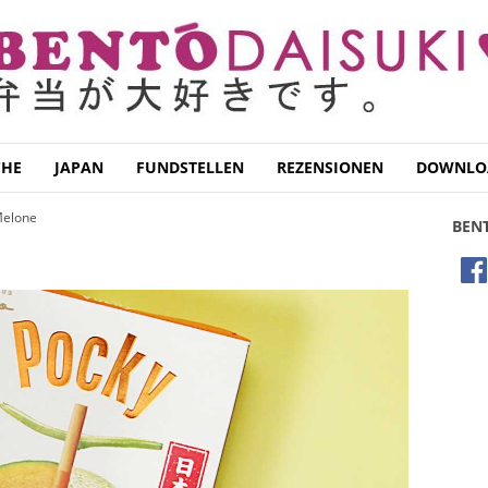
CHE
JAPAN
FUNDSTELLEN
REZENSIONEN
DOWNLO
Melone
BEN