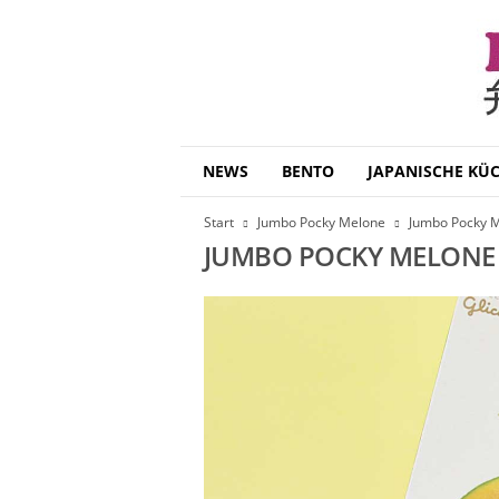
B
NEWS
BENTO
JAPANISCHE KÜ
e
n
Start
Jumbo Pocky Melone
Jumbo Pocky 
t
JUMBO POCKY MELONE
o
D
a
i
s
u
k
i