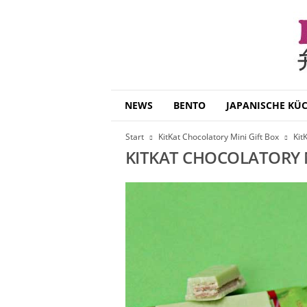
B
NEWS
BENTO
JAPANISCHE KÜ
e
n
Start
KitKat Chocolatory Mini Gift Box
Kit
t
KITKAT CHOCOLATORY M
o
D
a
i
s
u
k
i