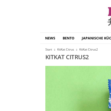
B
NEWS
BENTO
JAPANISCHE KÜ
e
n
Start
KitKat Citrus
KitKat Citrus2
t
KITKAT CITRUS2
o
D
a
i
s
u
k
i