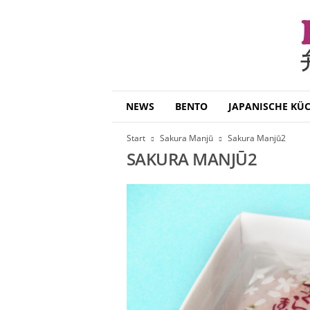
B
NEWS
BENTO
JAPANISCHE KÜ
e
n
Start
Sakura Manjū
Sakura Manjū2
t
SAKURA MANJŪ2
o
D
a
i
s
u
k
i