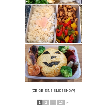
[ZEIGE EINE SLIDESHOW]
1
2
...
13
►