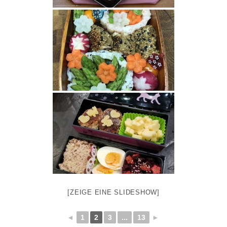
[ZEIGE EINE SLIDESHOW]
◄
1
2
3
...
13
►