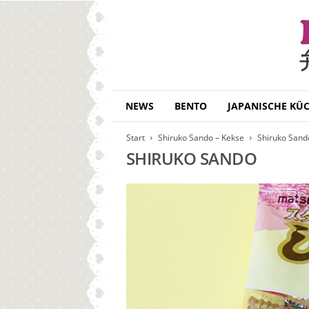
B
NEWS
BENTO
JAPANISCHE KÜ
e
n
Start
Shiruko Sando – Kekse
Shiruko Sand
t
SHIRUKO SANDO
o
D
a
i
s
u
k
i