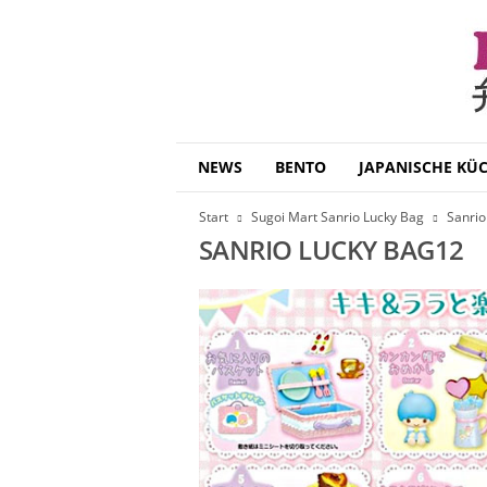
B
NEWS
BENTO
JAPANISCHE KÜ
e
n
Start
Sugoi Mart Sanrio Lucky Bag
Sanrio
t
SANRIO LUCKY BAG12
o
D
a
i
s
u
k
i