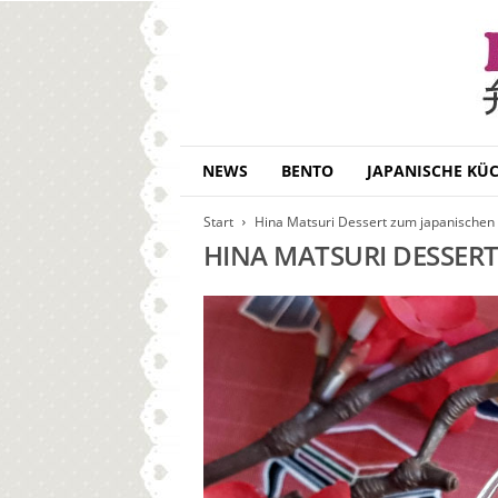
B
NEWS
BENTO
JAPANISCHE KÜ
e
n
Start
Hina Matsuri Dessert zum japanischen
t
HINA MATSURI DESSER
o
D
a
i
s
u
k
i