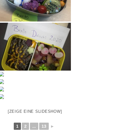
[ZEIGE EINE SLIDESHOW]
1
2
...
13
►